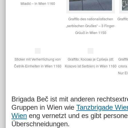
Mladić – in Wien 1160
Graffito des nationalistischen
Graffi
„serbischen Grußes“ – 3 Finger-
Grüuß in Wien 1150
Sticker mit Verherrlichung von
Graffito: Косово је Србија (dt:
Graffi
Četnik-Einheiten in Wien 1160
Kosovo ist Serbien) in Wien 1160
слога
Nur Ei
Brigada Beč ist mit anderen rechtsext
Gruppen in Wien wie
Tanzbrigade Wien
Wien
eng vernetzt und es gibt persone
Überschneidungen.