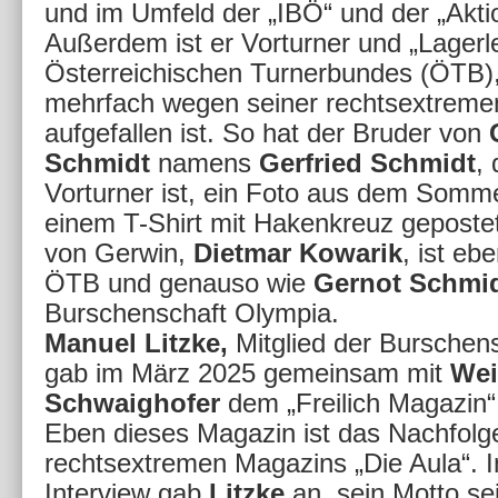
und im Umfeld der „IBÖ“ und der „Aktio
Außerdem ist er Vorturner und „Lagerle
Österreichischen Turnerbundes (ÖTB)
mehrfach wegen seiner rechtsextremen
aufgefallen ist. So hat der Bruder von
Schmidt
namens
Gerfried Schmidt
, 
Vorturner ist, ein Foto aus dem Somme
einem T-Shirt mit Hakenkreuz gepostet
von Gerwin,
Dietmar Kowarik
, ist eb
ÖTB und genauso wie
Gernot Schmi
Burschenschaft Olympia.
Manuel Litzke,
Mitglied der Burschens
gab im März 2025 gemeinsam mit
Wei
Schwaighofer
dem „Freilich Magazin“ 
Eben dieses Magazin ist das Nachfol
rechtsextremen Magazins „Die Aula“. 
Interview gab
Litzke
an, sein Motto se