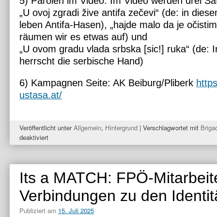
5) Parolen im Video: Im Video werden drei Sä
„U ovoj zgradi žive antifa zečevi“ (de: in di
leben Antifa-Hasen), „hajde malo da je očisti
räumen wir es etwas auf) und
„U ovom gradu vlada srbska [sic!] ruka“ (de: I
herrscht die serbische Hand)
6) Kampagnen Seite: AK Beiburg/Pliberk
http
ustasa.at/
Veröffentlicht unter
Allgemein
,
Hintergrund
|
Verschlagwortet mit
Briga
für
deaktiviert
Informationen
zur
Gruppe:
Its a MATCH: FPÖ-Mitarbeite
Brigada
Beč
Verbindungen zu den Identit
Publiziert am
15. Juli 2025