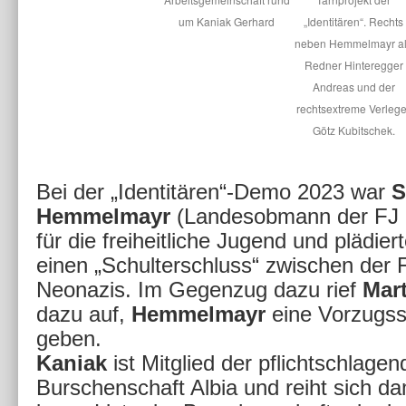
um Kaniak Gerhard
„Identitären“. Rechts
neben Hemmelmayr a
Redner Hinteregger
Andreas und der
rechtsextreme Verlege
Götz Kubitschek.
Bei der „Identitären“-Demo 2023 war
S
Hemmelmayr
(Landesobmann der FJ
für die freiheitliche Jugend und plädiert
einen „Schulterschluss“ zwischen der 
Neonazis. Im Gegenzug dazu rief
Mart
dazu auf,
Hemmelmayr
eine Vorzugs
geben.
Kaniak
ist Mitglied der pflichtschlage
Burschenschaft Albia und reiht sich dam