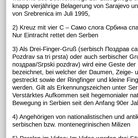
knapp vierjährige Belagerung von Sarajevo u
von Srebrenica im Juli 1995,
2) Kreuz mit vier C – Само слога Србина сп
Nur Eintracht rettet den Serben
3) Als Drei-Finger-Gruß (serbisch Поздрав с
Pozdrav sa tri prsta) oder auch serbischer G
поздрав/Srpski pozdrav) wird eine Geste der
bezeichnet, bei welcher der Daumen, Zeige- u
gestreckt sowie der Ringfinger und kleine Fin
werden. Gilt als Erkennungszeichen unter Ser
Verstärktes Aufkommen seit hegemonialer nati
Bewegung in Serbien seit den Anfang 90er Ja
4) Angehörigen von nationalistischen und ant
serbischen bzw. montenegrinischen Milizen