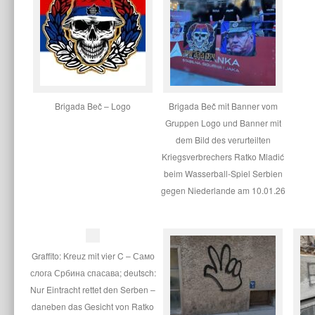
Brigada Beč – Logo
Brigada Beč mit Banner vom
Gruppen Logo und Banner mit
dem Bild des verurteilten
Kriegsverbrechers Ratko Mladić
beim Wasserball-Spiel Serbien
gegen Niederlande am 10.01.26
Graffito: Kreuz mit vier C – Само
слога Србина спасава; deutsch:
Nur Eintracht rettet den Serben –
daneben das Gesicht von Ratko