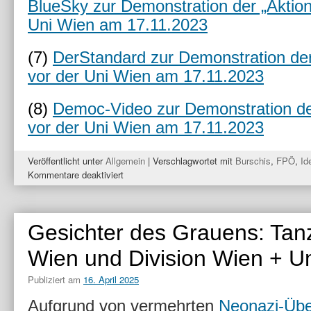
BlueSky zur Demonstration der „Aktion
Uni Wien am 17.11.2023
(7)
DerStandard zur Demonstration der
vor der Uni Wien am 17.11.2023
(8)
Democ-Video zur Demonstration de
vor der Uni Wien am 17.11.2023
Veröffentlicht unter
Allgemein
|
Verschlagwortet mit
Burschis
,
FPÖ
,
Id
für
Kommentare deaktiviert
Its
a
MATCH:
Gesichter des Grauens: Tan
FPÖ-
Mitarbeiter
Wien und Division Wien + U
mit
Verbindungen
Publiziert am
16. April 2025
zu
den
Aufgrund von vermehrten
Neonazi-Über