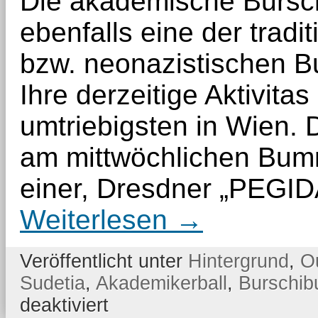
Die akademische Bursch
ebenfalls eine der tradi
bzw. neonazistischen B
Ihre derzeitige Aktivitas 
umtriebigsten in Wien.
am mittwöchlichen Bumm
einer, Dresdner „PEGI
Weiterlesen
→
Veröffentlicht unter
Hintergrund
,
O
Sudetia
,
Akademikerball
,
Burschi
für
deaktiviert
aB!
Bruna