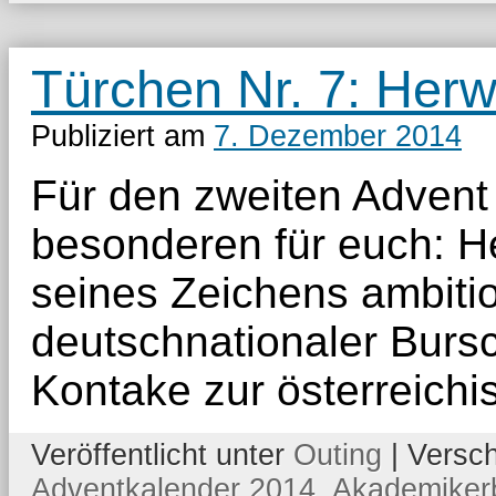
Sudetia
Türchen Nr. 7: Her
Publiziert am
7. Dezember 2014
Für den zweiten Advent
besonderen für euch: H
seines Zeichens ambit
deutschnationaler Bursc
Kontake zur österreich
Veröffentlicht unter
Outing
|
Versch
Adventkalender 2014
,
Akademikerb