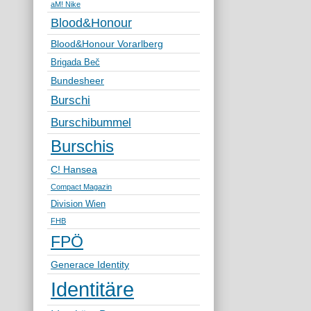
aM! Nike
Blood&Honour
Blood&Honour Vorarlberg
Brigada Beč
Bundesheer
Burschi
Burschibummel
Burschis
C! Hansea
Compact Magazin
Division Wien
FHB
FPÖ
Generace Identity
Identitäre