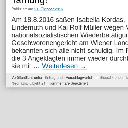
Tarnung!
Publiziert am
21. Oktober 2016
Am 18.8.2016 saßen Isabella Kordas,
Lindemuth und Kai Rolf Müller wegen 
nationalsozialistischen Wiederbetätig
Geschworenengericht am Wiener Lande
bekannten sich alle nicht schuldig. Im
die 3 Angeklagten immer wieder durchb
sie mit …
Weiterlesen
→
Veröffentlicht unter
Hintergrund
|
Verschlagwortet mit
Blood&Honour
,
I
für
Neonazis
,
Objekt 21
|
Kommentare deaktiviert
Von
nichts
gewuszt
–
Ne
schlechte
Tarnung!