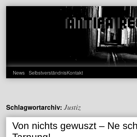
Zum
Inhalt
springen
News
Selbstverständnis
Kontakt
Justiz
Schlagwortarchiv:
Von nichts gewuszt – Ne sch