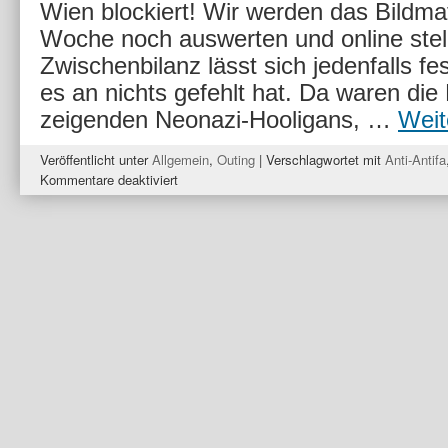
Wien blockiert! Wir werden das Bildmat
Woche noch auswerten und online stell
Zwischenbilanz lässt sich jedenfalls fe
es an nichts gefehlt hat. Da waren die 
zeigenden Neonazi-Hooligans, …
Weit
Veröffentlicht unter
Allgemein
,
Outing
|
Verschlagwortet mit
Anti-Antifa
für
Kommentare deaktiviert
„PEGIDA“
und
Anti-
Antifa
Arbeit