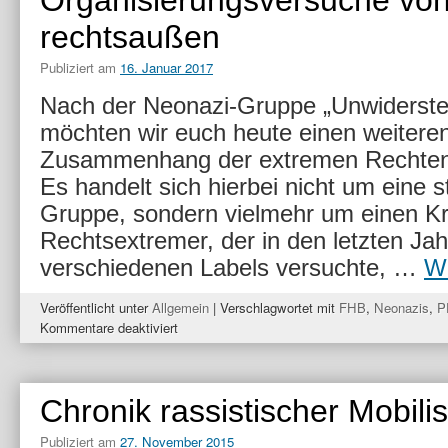
Organisierungsversuche vo
rechtsaußen
Publiziert am
16. Januar 2017
Nach der Neonazi-Gruppe „Unwiderste
möchten wir euch heute einen weitere
Zusammenhang der extremen Rechten 
Es handelt sich hierbei nicht um eine s
Gruppe, sondern vielmehr um einen Kr
Rechtsextremer, der in den letzten Jah
verschiedenen Labels versuchte, …
We
Veröffentlicht unter
Allgemein
|
Verschlagwortet mit
FHB
,
Neonazis
,
P
für
Kommentare deaktiviert
Von
PEGIDA
bis
Chronik rassistischer Mobili
zur
FHB
Publiziert am
27. November 2015
–