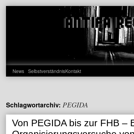
Zum
Inhalt
springen
News
Selbstverständnis
Kontakt
PEGIDA
Schlagwortarchiv:
Von PEGIDA bis zur FHB – E