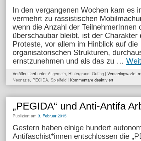
Erfolglose
In den vergangenen Wochen kam es in
Organisierungsversuche
vermehrt zu rassistischen Mobilmach
von
rechtsaußen
wenn die Anzahl der TeilnehmerInnen d
überschaubar bleibt, ist der Charakter 
Proteste, vor allem im Hinblick auf die
organisatorischen Strukturen, durchau
ernstzunehmen und als das zu …
Wei
Veröffentlicht unter
Allgemein
,
Hintergrund
,
Outing
|
Verschlagwortet m
für
Neonazis
,
PEGIDA
,
Spielfeld
|
Kommentare deaktiviert
Chronik
rassistischer
Mobilisierung
„PEGIDA“ und Anti-Antifa Arb
Publiziert am
3. Februar 2015
Gestern haben einige hundert autono
Antifaschist*innen entschlossen die „