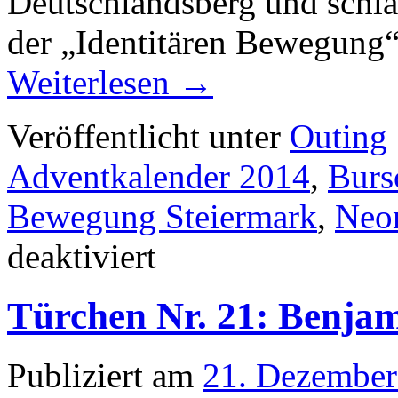
Deutschlandsberg und schlag
der „Identitären Bewegung“
Weiterlesen
→
Veröffentlicht unter
Outing
Adventkalender 2014
,
Burs
Bewegung Steiermark
,
Neo
für
deaktiviert
Türchen
Nr.
22:
Türchen Nr. 21: Benjam
Stefan
Juritz
Publiziert am
21. Dezember