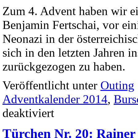
Zum 4. Advent haben wir ei
Benjamin Fertschai, vor ein
Neonazi in der österreichis
sich in den letzten Jahren i
zurückgezogen zu haben.
Veröffentlicht unter
Outing
Adventkalender 2014
,
Burs
für
deaktiviert
Türchen
Nr.
21:
Türchen Nr. 20: Rainer
Benjamin
Fertschai