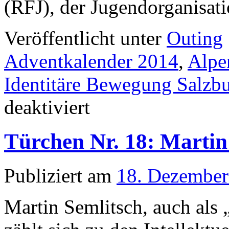
(RFJ), der Jugendorganisa
Veröffentlicht unter
Outing
Adventkalender 2014
,
Alpe
Identitäre Bewegung Salzb
für
deaktiviert
Türchen
Nr.
19:
Türchen Nr. 18: Martin
Edwin
Hintsteiner
Publiziert am
18. Dezember
Martin Semlitsch, auch als