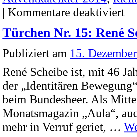
für
|
Kommentare deaktiviert
Türch
Nr.
16:
Türchen Nr. 15: René S
Der
echte
Julian
Bauer
Publiziert am
15. Dezember
René Scheibe ist, mit 46 Jah
der „Identitären Bewegung“.
beim Bundesheer. Als Mitte
Monatsmagazin „Aula“, auc
mehr in Verruf geriet, …
We