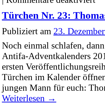
Türch
Nr.
24:
Türchen Nr. 23: Thoma
Isabell
Korda
Publiziert am
23. Dezember
Noch einmal schlafen, dann 
Antifa-Adventkalenders 20
ersten Veröffentlichungsreih
Türchen im Kalender öffnen
jungen Mann für euch: Th
Weiterlesen
→