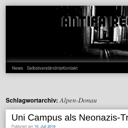
Zum
Inhalt
springen
News
Selbstverständnis
Kontakt
Alpen-Donau
Schlagwortarchiv:
Uni Campus als Neonazis-Tr
Publiziert am
10. Juli 2016