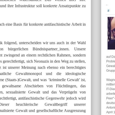
-
und ihre Infrastruktur soll konkrete Ansatzpunkte zu
#
ch eine Basis für konkrete antifaschistische Arbeit in
tik folgend, unterscheiden wir uns auch in der Wahl
n bürgerlichen Bündnispartner_innen. Unsere
cht zwingend an einem rechtlichen Rahmen, sondern
auf D
es gerechtfertigt, sich Neonazis in den Weg zu stellen,
Proble
Gewalt
nz ist unserer Meinung nach ebenso ein berechtigtes
Gruppe
atliche Gewaltmonopol und die ideologische
me (Staats-)Gewalt, und was ‘kriminelle Gewalt’ ist,
Wagne
mittl
s gewaltsame Abschieben von Flüchtlingen, das
IT-Di
en, sexualisierte Gewalt und das Verprügeln von
arbeit
echtfertigt, antifaschistische Gegenwehr jedoch wird
Peer"-
deuts
eser heuchlerische Gewaltbegriff unserer
Anton
onalisierte Gewalt und gesellschaftliche Ausgrenzung
April