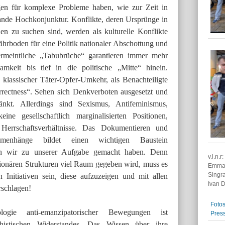
gen für komplexe Probleme haben, wie zur Zeit in
ulande Hochkonjunktur. Konflikte, deren Ursprünge in
en zu suchen sind, werden als kulturelle Konflikte
hrboden für eine Politik nationaler Abschottung und
meintliche „Tabubrüche“ garantieren immer mehr
mkeit bis tief in die politische „Mitte“ hinein.
n klassischer Täter-Opfer-Umkehr, als Benachteiligte
rectness“. Sehen sich Denkverboten ausgesetzt und
ränkt. Allerdings sind Sexismus, Antifeminismus,
ne gesellschaftlich marginalisierten Positionen,
Herrschaftsverhältnisse. Das Dokumentieren und
ammenhänge bildet einen wichtigen Baustein
hen wir zu unserer Aufgabe gemacht haben. Denn
v.l.n.
ktionären Strukturen viel Raum gegeben wird, muss es
Emman
Singra
n Initiativen sein, diese aufzuzeigen und mit allen
Ivan D
rschlagen!
Fotos
ogie anti-emanzipatorischer Bewegungen ist
Pres
chistischen Widerstandes. Das Wissen über ihre