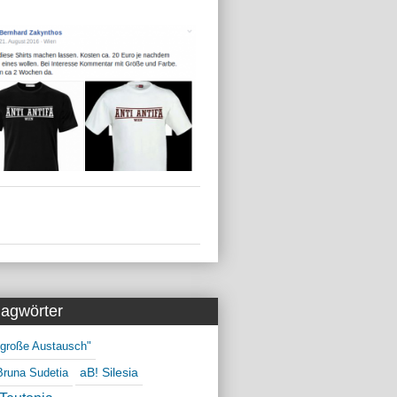
lagwörter
 große Austausch"
aB! Silesia
Bruna Sudetia