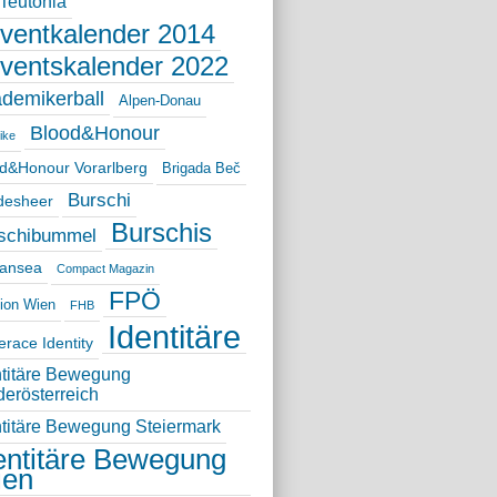
 Teutonia
ventkalender 2014
ventskalender 2022
demikerball
Alpen-Donau
Blood&Honour
ike
d&Honour Vorarlberg
Brigada Beč
Burschi
desheer
Burschis
schibummel
Hansea
Compact Magazin
FPÖ
sion Wien
FHB
Identitäre
race Identity
ntitäre Bewegung
derösterreich
ntitäre Bewegung Steiermark
entitäre Bewegung
ien