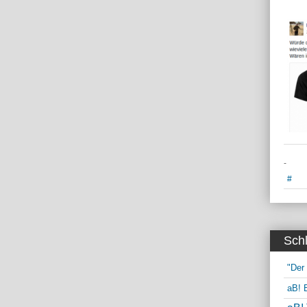
-
#
Sch
"Der
aB! 