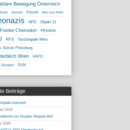
ntitäre Bewegung Österreich
Küssel
Justiz
Konzert
Nein zum Heim
onazis
NPD
Objekt 21
 Franko Cherusker
PEGIDA
J
RFS
Tanzbrigade Wien
as Slovan Pressburg
terblich Wien
VAPO
ÖLM
n Okzident
te Beiträge
brigade exposed
ärz 2026
mationen zur Gruppe: Brigada Beč
rz 2026