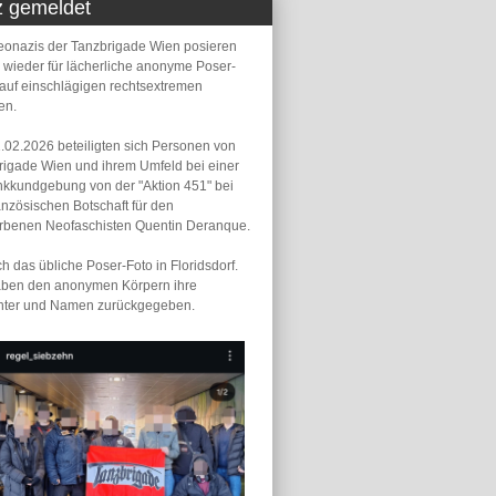
z gemeldet
eonazis der Tanzbrigade Wien posieren
 wieder für lächerliche anonyme Poser-
 auf einschlägigen rechtsextremen
en.
.02.2026 beteiligten sich Personen von
rigade Wien und ihrem Umfeld bei einer
kkundgebung von der "Aktion 451" bei
anzösischen Botschaft für den
orbenen Neofaschisten Quentin Deranque.
 das übliche Poser-Foto in Floridsdorf.
aben den anonymen Körpern ihre
hter und Namen zurückgegeben.