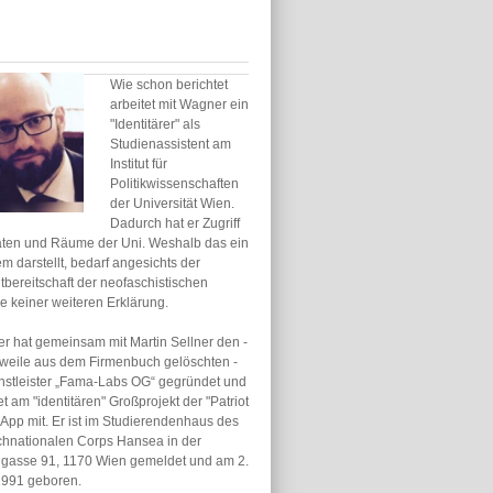
Wie schon berichtet
arbeitet mit Wagner ein
"Identitärer" als
Studienassistent am
Institut für
Politikwissenschaften
der Universität Wien.
Dadurch hat er Zugriff
aten und Räume der Uni. Weshalb das ein
m darstellt, bedarf angesichts der
bereitschaft der neofaschistischen
 keiner weiteren Erklärung.
r hat gemeinsam mit Martin Sellner den -
erweile aus dem Firmenbuch gelöschten -
enstleister „Fama-Labs OG“ gegründet und
et am "identitären" Großprojekt der "Patriot
App mit. Er ist im Studierendenhaus des
chnationalen Corps Hansea in der
igasse 91, 1170 Wien gemeldet und am 2.
 1991 geboren.