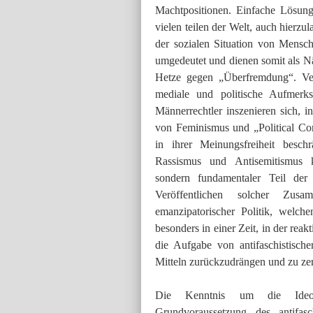
Machtpositionen. Einfache Lösun
vielen teilen der Welt, auch hierz
der sozialen Situation von Mensch
umgedeutet und dienen somit als Nä
Hetze gegen „Überfremdung“. Ver
mediale und politische Aufmerksa
Männerrechtler inszenieren sich, i
von Feminismus und „Political Cor
in ihrer Meinungsfreiheit besch
Rassismus und Antisemitismus kei
sondern fundamentaler Teil der 
Veröffentlichen solcher Zus
emanzipatorischer Politik, welc
besonders in einer Zeit, in der rea
die Aufgabe von antifaschistische
Mitteln zurückzudrängen und zu ze
Die Kenntnis
um die Ideol
Grundvoraussetzung des antifas