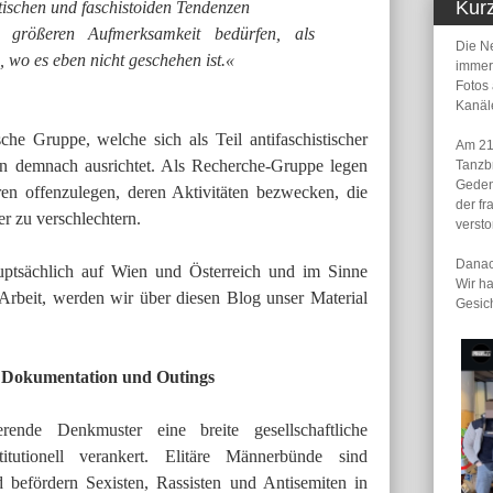
Kur
stischen und faschistoiden Tendenzen
l größeren Aufmerksamkeit bedürfen, als
Die N
, wo es eben nicht geschehen ist.«
immer
Fotos
Kanäl
sche Gruppe, welche sich als Teil antifaschistischer
Am 21
ln demnach ausrichtet. Als Recherche-Gruppe legen
Tanzb
Geden
en offenzulegen, deren Aktivitäten bezwecken, die
der fr
r zu verschlechtern.
verst
Danach
auptsächlich auf Wien und Österreich und im Sinne
Wir h
-Arbeit, werden wir über diesen Blog unser Material
Gesic
 Dokumentation und Outings
erende Denkmuster eine breite gesellschaftliche
tutionell verankert. Elitäre Männerbünde sind
befördern Sexisten, Rassisten und Antisemiten in