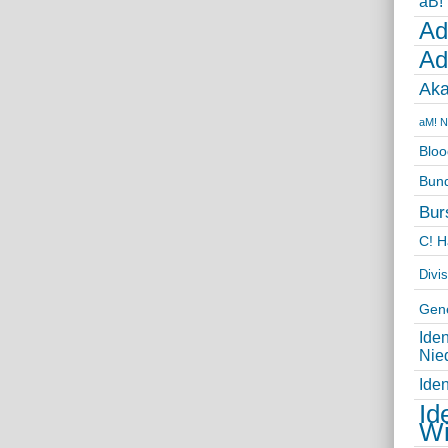
aB!
Ad
Ad
Aka
aM! N
Bloo
Bun
Bur
C! 
Divi
Gene
Ide
Nie
Ide
Id
W