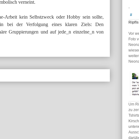
ymbolisch verneint.
-
#
he-Arbeit kein Selbstzweck oder Hobby sein sollte,
Ripfl
in bei der Verfolgung eines klaren Ziels: Den
näre Gruppierungen und auf jede_n einzelne_n von
Vor w
Foto v
Neona
wiesen
weiter
Neona
Um Ri
zu zer
Tshirt
Kirsc
unterw
Aussc
darüb