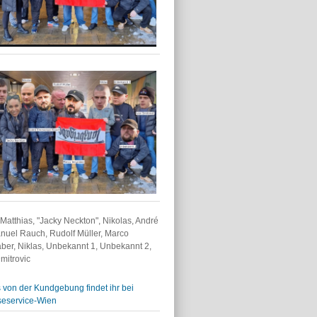
r: Matthias, "Jacky Neckton", Nikolas, André
uel Rauch, Rudolf Müller, Marco
ber, Niklas, Unbekannt 1, Unbekannt 2,
mitrovic
 von der Kundgebung findet ihr bei
seservice-Wien