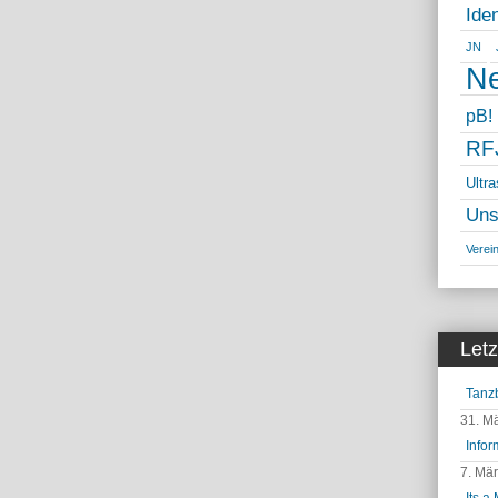
Ide
JN
Ne
pB!
RF
Ultr
Uns
Verei
Letz
Tanz
31. M
Infor
7. Mä