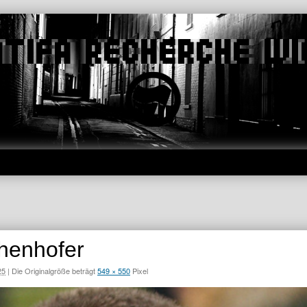
ehenhofer
25
|
Die Originalgröße beträgt
549 × 550
Pixel