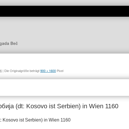
igada Beč
26
|
Die Originalgröße beträgt
900 × 1600
Pixel
рбија (dt: Kosovo ist Serbien) in Wien 1160
t: Kosovo ist Serbien) in Wien 1160