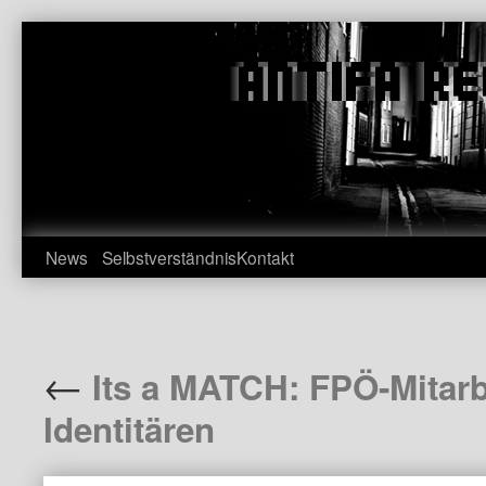
Zum
Inhalt
springen
News
Selbstverständnis
Kontakt
←
Its a MATCH: FPÖ-Mitarb
Identitären