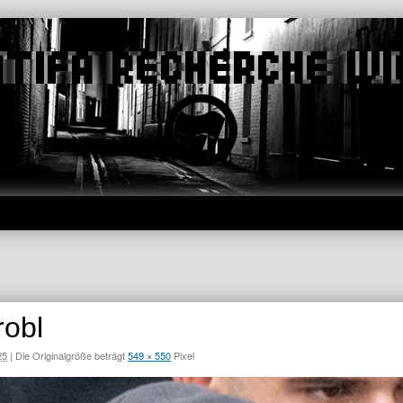
robl
25
|
Die Originalgröße beträgt
549 × 550
Pixel