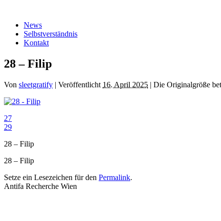
Zum
Inhalt
News
springen
Selbstverständnis
Kontakt
28 – Filip
Von
sleetgratify
|
Veröffentlicht
16. April 2025
|
Die Originalgröße be
27
29
28 – Filip
28 – Filip
Setze ein Lesezeichen für den
Permalink
.
Antifa Recherche Wien