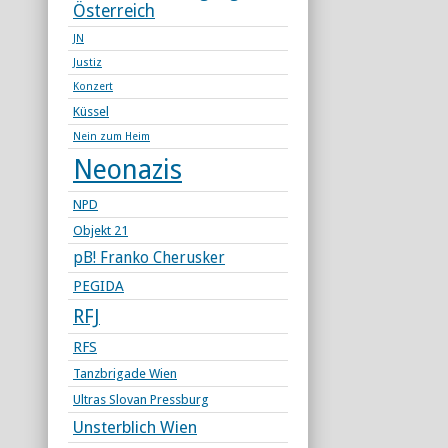
Österreich
JN
Justiz
Konzert
Küssel
Nein zum Heim
Neonazis
NPD
Objekt 21
pB! Franko Cherusker
PEGIDA
RFJ
RFS
Tanzbrigade Wien
Ultras Slovan Pressburg
Unsterblich Wien