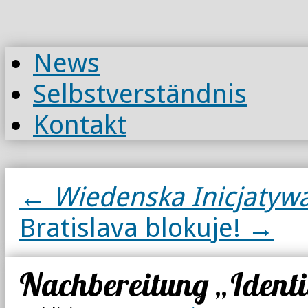
Zum
Inhalt
springen
News
Selbstverständnis
Kontakt
←
Wiedenska Inicjaty
Bratislava blokuje!
→
Nachbereitung „Ident