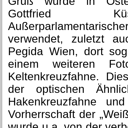
Gruß wurde in Öster
Gottfried Küs
Außerparlamentaris
verwendet, zuletzt a
Pegida Wien, dort so
einem weiteren Fot
Keltenkreuzfahne. Die
der optischen Ähnlic
Hakenkreuzfahne und 
Vorherrschaft der „Wei
wurde u.a. von der verb