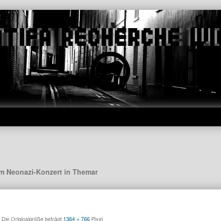
am Neonazi-Konzert in Themar
Die Originalgröße beträgt
1364 × 766
Pixel