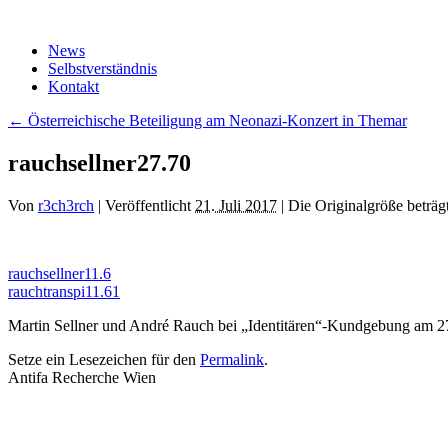
Zum
Inhalt
News
springen
Selbstverständnis
Kontakt
←
Österreichische Beteiligung am Neonazi-Konzert in Themar
rauchsellner27.70
Von
r3ch3rch
|
Veröffentlicht
21. Juli 2017
|
Die Originalgröße beträg
rauchsellner11.6
rauchtranspi11.61
Martin Sellner und André Rauch bei „Identitären“-Kundgebung am 2
Setze ein Lesezeichen für den
Permalink
.
Antifa Recherche Wien