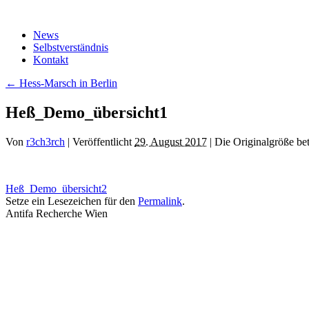
Zum
Inhalt
News
springen
Selbstverständnis
Kontakt
←
Hess-Marsch in Berlin
Heß_Demo_übersicht1
Von
r3ch3rch
|
Veröffentlicht
29. August 2017
|
Die Originalgröße be
Heß_Demo_übersicht2
Setze ein Lesezeichen für den
Permalink
.
Antifa Recherche Wien