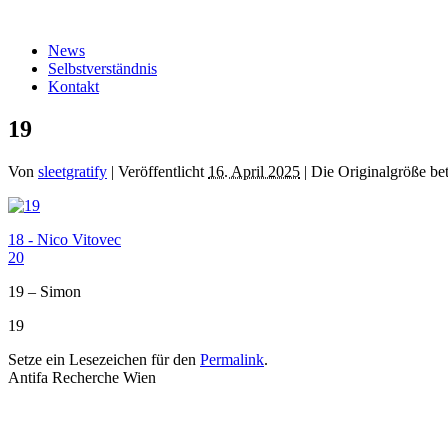
Zum
Inhalt
News
springen
Selbstverständnis
Kontakt
19
Von
sleetgratify
|
Veröffentlicht
16. April 2025
|
Die Originalgröße be
18 - Nico Vitovec
20
19 – Simon
19
Setze ein Lesezeichen für den
Permalink
.
Antifa Recherche Wien