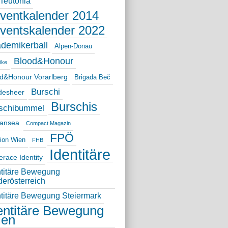
 Teutonia
ventkalender 2014
ventskalender 2022
demikerball
Alpen-Donau
Blood&Honour
ike
d&Honour Vorarlberg
Brigada Beč
Burschi
desheer
Burschis
schibummel
Hansea
Compact Magazin
FPÖ
sion Wien
FHB
Identitäre
race Identity
ntitäre Bewegung
derösterreich
ntitäre Bewegung Steiermark
entitäre Bewegung
ien