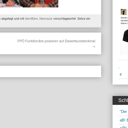
g
abgelegt und mit
Identitäre
,
Neonazis
verschlagwortet. Setze ein
FPÖ Funktionäre posieren auf Deserteursdenkmal
→
-
#
Sch
"Der
aB! 