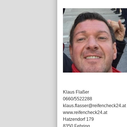
Klaus Flaßer
0660/5522288
klaus.flasser@reifencheck24.at
www.reifencheck24.at
Hatzendorf 179
8350 Fehring