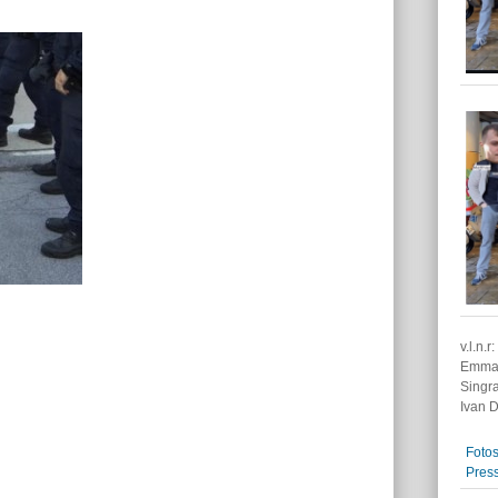
v.l.n.
Emman
Singra
Ivan D
Fotos
Pres