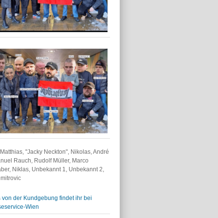
r: Matthias, "Jacky Neckton", Nikolas, André
uel Rauch, Rudolf Müller, Marco
ber, Niklas, Unbekannt 1, Unbekannt 2,
mitrovic
 von der Kundgebung findet ihr bei
seservice-Wien