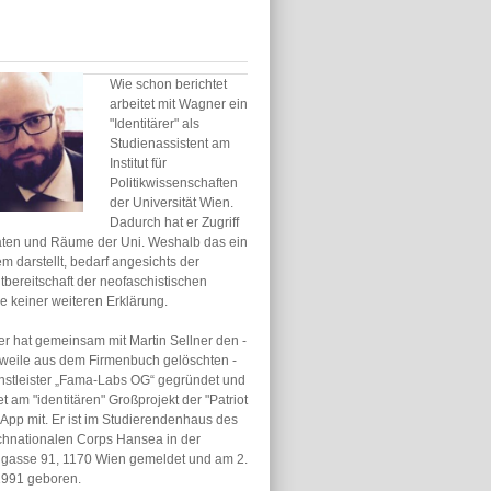
Wie schon berichtet
arbeitet mit Wagner ein
"Identitärer" als
Studienassistent am
Institut für
Politikwissenschaften
der Universität Wien.
Dadurch hat er Zugriff
aten und Räume der Uni. Weshalb das ein
m darstellt, bedarf angesichts der
bereitschaft der neofaschistischen
 keiner weiteren Erklärung.
r hat gemeinsam mit Martin Sellner den -
erweile aus dem Firmenbuch gelöschten -
enstleister „Fama-Labs OG“ gegründet und
et am "identitären" Großprojekt der "Patriot
App mit. Er ist im Studierendenhaus des
chnationalen Corps Hansea in der
igasse 91, 1170 Wien gemeldet und am 2.
 1991 geboren.