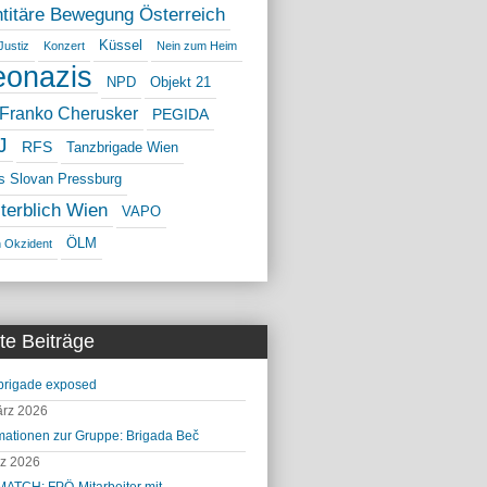
ntitäre Bewegung Österreich
Küssel
Justiz
Konzert
Nein zum Heim
onazis
NPD
Objekt 21
 Franko Cherusker
PEGIDA
J
RFS
Tanzbrigade Wien
as Slovan Pressburg
terblich Wien
VAPO
ÖLM
n Okzident
te Beiträge
brigade exposed
ärz 2026
mationen zur Gruppe: Brigada Beč
rz 2026