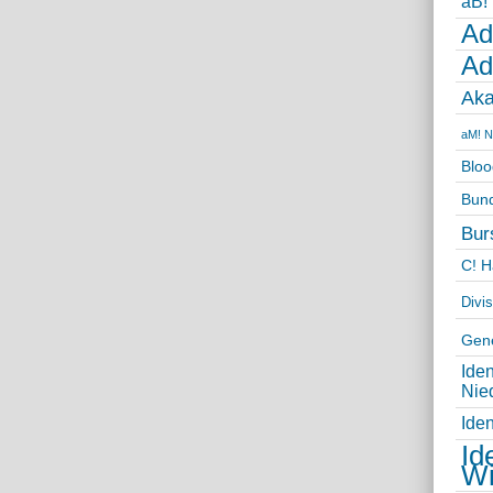
aB!
Ad
Ad
Aka
aM! N
Bloo
Bun
Bur
C! 
Divi
Gene
Ide
Nie
Ide
Id
W