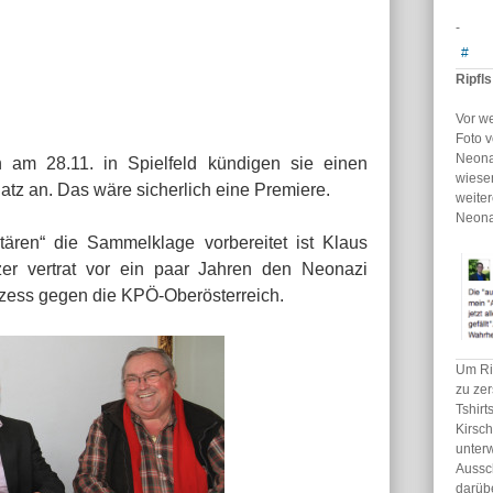
-
#
Ripfl
Vor w
Foto v
Neona
 am 28.11. in Spielfeld kündigen sie einen
wiesen
latz an. Das wäre sicherlich eine Premiere.
weiter
Neona
itären“ die Sammelklage vorbereitet ist Klaus
zer vertrat vor ein paar Jahren den Neonazi
ozess gegen die KPÖ-Oberösterreich.
Um Ri
zu zer
Tshirt
Kirsc
unterw
Aussc
darüb