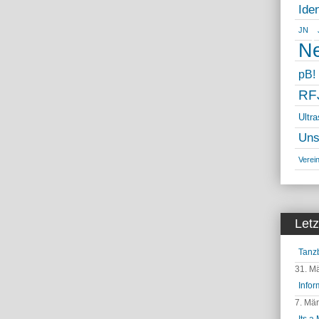
Ide
JN
Ne
pB!
RF
Ultr
Uns
Verei
Letz
Tanz
31. M
Infor
7. Mä