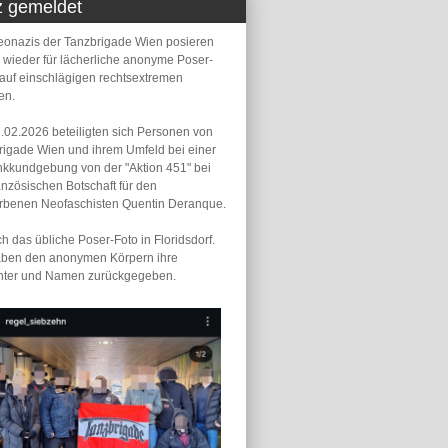
z gemeldet
eonazis der Tanzbrigade Wien posieren
 wieder für lächerliche anonyme Poser-
 auf einschlägigen rechtsextremen
en.
.02.2026 beteiligten sich Personen von
rigade Wien und ihrem Umfeld bei einer
kkundgebung von der "Aktion 451" bei
anzösischen Botschaft für den
orbenen Neofaschisten Quentin Deranque.
 das übliche Poser-Foto in Floridsdorf.
aben den anonymen Körpern ihre
hter und Namen zurückgegeben.