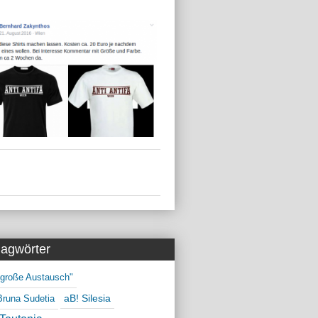
lagwörter
 große Austausch"
aB! Silesia
Bruna Sudetia