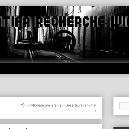
FPÖ Funktionäre posieren auf Deserteursdenkmal
→