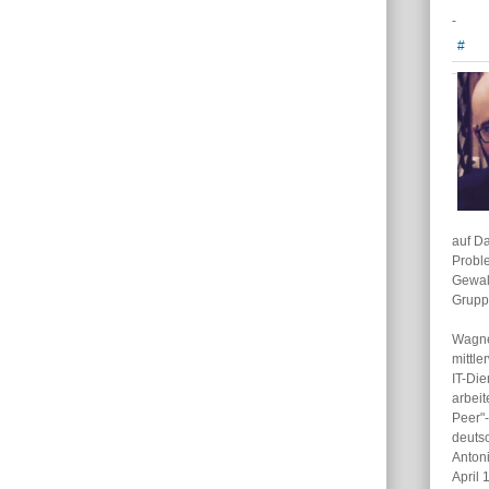
-
#
auf D
Proble
Gewalt
Gruppe
Wagne
mittl
IT-Di
arbeit
Peer"-
deuts
Anton
April