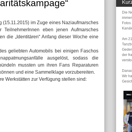
idaritätskampage“
Kur
Die N
immer
(15.11.2015) im Zuge eines Naziaufmarsches
Fotos
Kanäl
er TeilnehmerInnen eben jenen Aufmarsches
ten die „Identitären“ Anfang dieser Woche eine
Am 21
Tanzb
Geden
des geliebten Automobils bei einigen Faschos
der fr
appatmungsanfälle ausgelöst, sodass die
verst
n bündeln mussten um ihren Fans Reparaturen
Danach
 können und eine Sammelklage vorzubereiten.
Wir h
re Werkstätten zur Verfügung stellen sind:
Gesic